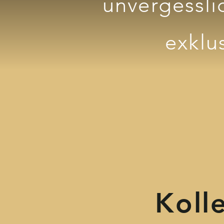
unvergessli
exklu
Koll