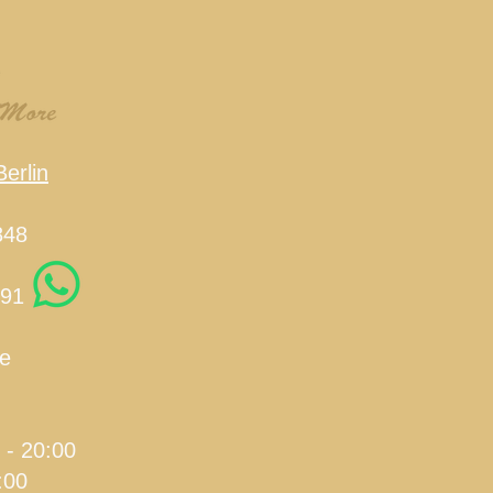
erlin
848
191
e
 - 20:00
:00