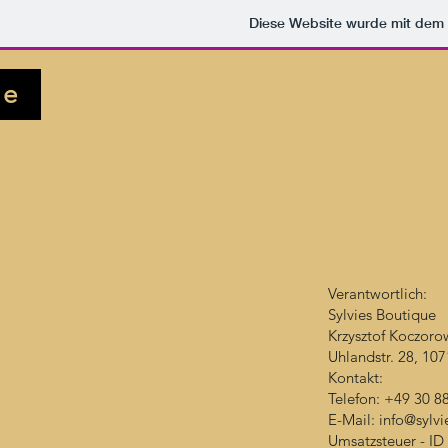
Diese Website wurde mit de
e
Verantwortlich:
Sylvies Boutique
Krzysztof Koczoro
Uhlandstr. 28, 107
Kontakt:
Telefon: +49 30 8
E-Mail:
info@sylvi
Umsatzsteuer - I