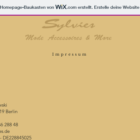
m Homepage-Baukasten von
.com
erstellt. Erstelle deine Websit
Impressum
wski
19 Berlin
86 288 48
es.de
D - DE228845025